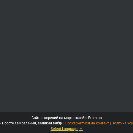
Сайт створений на маркетплейсі
Prom.ua
Energomarket - Просте замовлення, великий вибір! |
Поскаржитися на контент
|
Політика ко
Select Language
▼