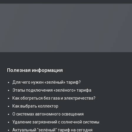
Полезная информация
Для чего нужен «зелёный» тариф?
Этапы подключения «зелёного» тарифа
Как обогреться без газа и электричества?
Как выбрать коллектор
О системах автономного освещения
Удаление загрязнений с солнечной системы
Актуальный "зелёный" тариф на сегодня