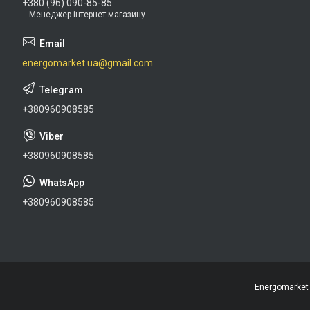
+380 (96) 090-85-85
Менеджер інтернет-магазину
energomarket.ua@gmail.com
+380960908585
+380960908585
+380960908585