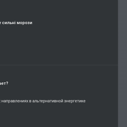
у сильні морози
ает?
х направлениях в альтернативной энергетике