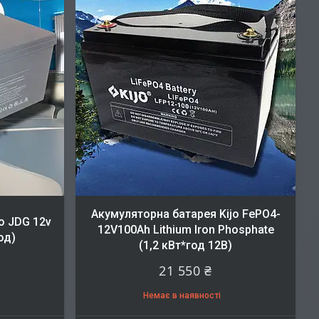
Акумуляторна батарея Kijo FePO4-
o JDG 12v
12V100Ah Lithium Iron Phosphate
од)
(1,2 кВт*год 12В)
21 550 ₴
Немає в наявності