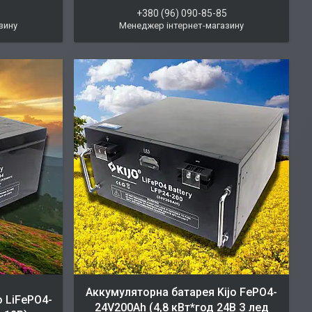
5
+380 (96) 090-85-85
зину
Менеджер інтернет-магазину
Аккумуляторна батарея Kijo FePO4-
o LiFePO4-
24V200Ah (4,8 кВт*год 24В З лед