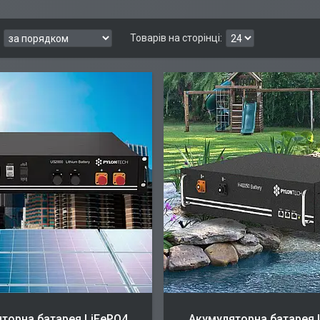
торна батарея LiFePO4
Акумуляторна батарея 