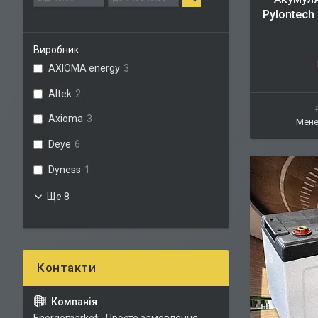
Pylontech 
Виробник
AXIOMA energy
3
Altek
2
Axioma
3
Мене
Deye
6
Dyness
1
Ще 8
Energomarket - Просте замовлення,