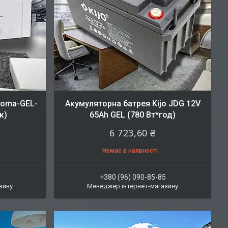
ioma-GEL-
Акумуляторна батрея Kijo JDG 12V
к)
65Ah GEL (780 Вт*год)
6 723,60 ₴
Немає в наявності
5
+380 (96) 090-85-85
зину
Менеджер інтернет-магазину