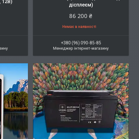
 12В)
дісплеєм)
86 200 ₴
Немає в наявності
5
+380 (96) 090-85-85
зину
Менеджер інтернет-магазину