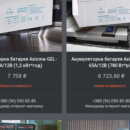
рна батарея Axioma-GEL-
Акумуляторна батарея Ax
A/12В (1,2 кВт*год)
65A/12В (780 Вт*рі
7 758 ₴
6 723,60 ₴
Немає в наявності
Немає в наявності
+380 (96) 090-85-85
+380 (96) 090-85-8
джер інтернет-магазину
Менеджер інтернет-мага