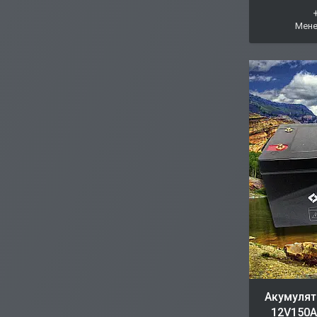
Мене
Акумулят
12V150Ah