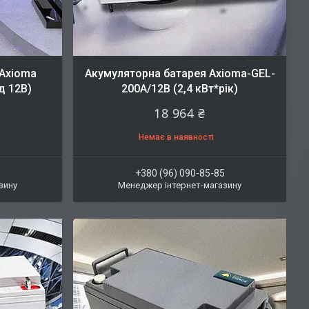
 Axioma
Акумуляторна батарея Axioma-GEL-
д 12В)
200A/12В (2,4 кВт*рік)
18 964 ₴
Немає в наявності
5
+380 (96) 090-85-85
зину
Менеджер інтернет-магазину