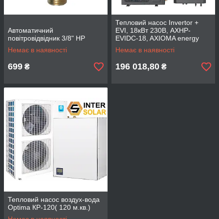
Тепловий насос Invertor +
Автоматичний
EVI, 18кВт 230В, AXHP-
повітровідвідник 3/8" НР
EVIDC-18, AXIOMA energy
Немає в наявності
Немає в наявності
699
196 018,80
₴
₴
Тепловий насос воздух-вода
Optima КР-120( 120 м.кв.)