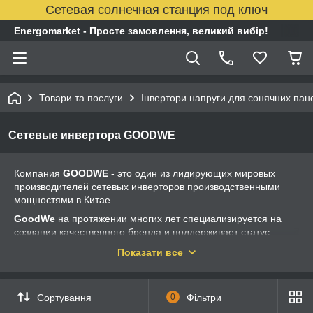
Сетевая солнечная станция под ключ
Energomarket - Просте замовлення, великий вибір!
Товари та послуги
Інвертори напруги для сонячних пан
Сетевые инвертора GOODWE
Компания
GOODWE
- это один из лидирующих мировых
производителей сетевых инверторов производственными
мощностями в Китае.
GoodWe
на протяжении многих лет специализируется на
создании качественного бренда и поддерживает статус
надежного партнера. С момента создания компании, их
Показати все
бренд был улучшен за счет высокого качества, надежного
сервиса и экономически эффективных продуктов.
Комплектующие для всех инверторов
GoodWe
производятся
Сортування
0
Фільтри
по требованиям согласно международным стандартам