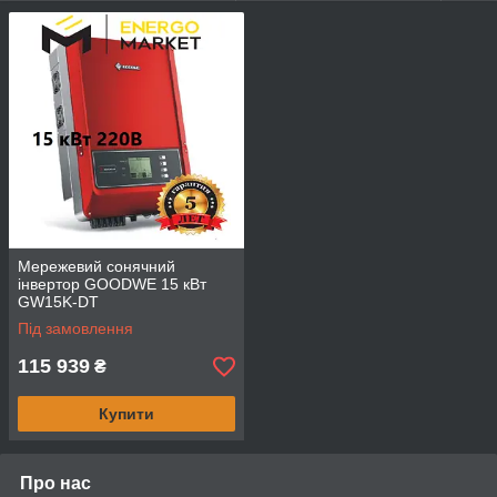
качества:
Диапазон мощности варьируется от 1 до 50 кВт.
Висока ефективність перетворення до 98,8%.
Ефективність MPPT до 99,5%.
THDi становить менше 1%.
Всі інвертори GoodWe сертифіковані CGC, CEI0-21,
VDE, TUV, CE, G83, G59, SAA, EN50438 і MEA.
Мережевий сонячний
інвертор GOODWE 15 кВт
GW15K-DT
Під замовлення
115 939
₴
Купити
Про нас