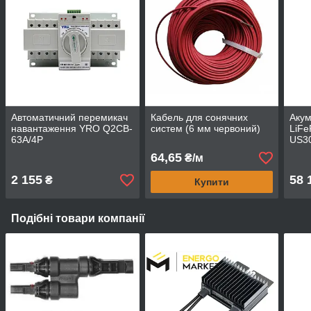
Автоматичний перемикач
Кабель для сонячних
Акум
навантаження YRO Q2CB-
систем (6 мм червоний)
LiFe
63A/4P
US30
64,65
₴/м
2 155
58 
₴
Купити
Подібні товари компанії