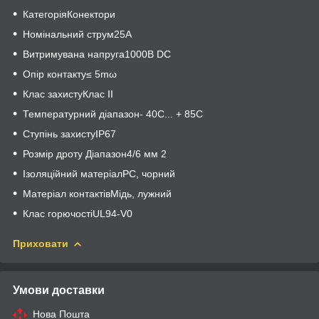
Категорія
Конектори
Номінальний струм
25А
Витримувана напруга
1000В DC
Опір контакту
≤ 5mω
Клас захисту
Клас II
Температурний діапазон
- 40C... + 85C
Ступінь захисту
IP67
Розмір дроту Діапазон
4/6 мм 2
Ізоляційний матеріал
PC, чорний
Матеріал контактів
Мідь, лужний
Клас горючості
UL94-V0
Приховати
Умови доставки
Нова Пошта