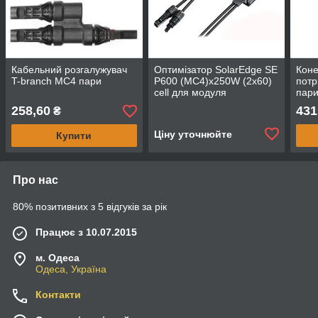
Кабельний розгалужувач
Оптимізатор SolarEdge SE
Коне
T-branch MC4 пари
P600 (MC4)х250W (2х60)
потр
cell для модуля
пар
258,60
431
₴
Ціну уточнюйте
Купити
Про нас
80% позитивних з 5 відгуків за рік
Працює з 10.07.2015
м. Одеса
Одеса, Україна
Контакти