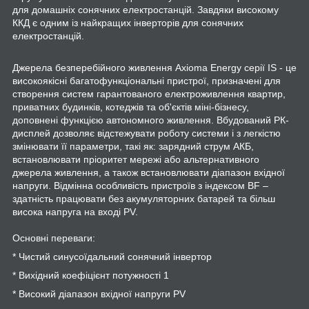
для домашніх сонячних електростанцій. Завдяки високому
ККД є одним із найкращих інверторів для сонячних
електростанцій.
Джерела безперебійного живлення Axioma Energy серії IS - це
високоякісні багатофункціональні пристрої, призначені для
створення систем гарантованого електроживлення квартир,
приватних будинків, котеджів та об'єктів міні-бізнесу,
доповнені функцією автономного живлення. Вбудований РК-
дисплей дозволяє відстежувати роботу системи і з легкістю
змінювати її параметри, такі як: зарядний струм АКБ,
встановлювати пріоритет мережі або альтернативного
джерела живлення, а також встановлювати діапазон вхідної
напруги. Відмінна особливість пристроїв з індексом BF –
здатність працювати без акумуляторних батарей та більш
висока напруга на вході PV.
Основні переваги:
* Чистий синусоїдальний сонячний інвертор
* Вихідний коефіцієнт потужності 1
* Високий діапазон вхідної напруги PV