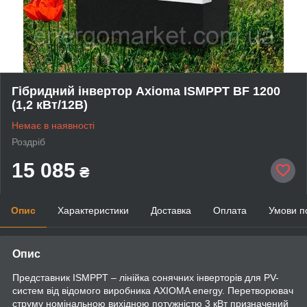
Гібридний інвертор Axioma ISMPPT BF 1200
(1,2 кВт/12В)
Немає в наявності
Роздріб
15 085
₴
Опис
Характеристики
Доставка
Оплата
Умови п
Опис
Представник ISMPPT – лінійка сонячних інверторів для PV-
систем від відомого виробника AXIOMA energy. Перетворювач
струму номінальною вихідною потужністю 3 кВт призначений