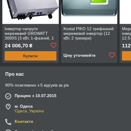
Інвертор напруги
Kostal PIKO 12 трифазний
Мер
мережевий GROWATT
мережевий інвертор (12
інве
3000S (3 кВт, 1-фазний, 1
кВт, 2 трекери)
12.5
МРРТ)
MPP
24 006,70
112
₴
Ціну уточнюйте
Купити
Про нас
80% позитивних з 5 відгуків за рік
Працює з 10.07.2015
м. Одеса
Одеса, Україна
Контакти