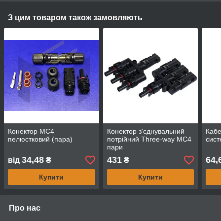
З цим товаром також замовляють
Конектор MC4
Конектор з'єднувальний
Кабе
пелюстковий (пара)
потрійний Three-way MC4
сист
пари
34,48
431
64,
від
₴
₴
Купити
Купити
Про нас