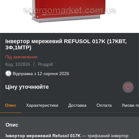
Інвертор мережевий REFUSOL 017K (17КВТ,
3Ф,1МТР)
Під замовлення
Код: 102826
Роздріб
Відправка з
12 серпня 2026
Ціну уточнюйте
Опис
Характеристики
Доставка
Оплата
Умови п
Опис
Інвертор мережевий Refusol 017K
— трифазний інвертор