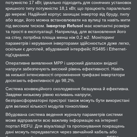
потужністю 17 кВт, ідеально підходить для сонячних установок
кришного типу потужністю 18,1 кВт, що працюють паралельно
до мережі. Надійний корпус захищає інвертор від бруду, пилу
або води, його можна встановлювати на вулиці та навіть мити
під високим тиском.
Інвертор Refusol
має компактні розміри
та прості в експлуатації. Наприклад, для встановлення його
на стіну, потрібна площа менш ніж 0,2 м2. Моніторинг
параметрів і керування інверторами здійснюється дуже легко,
оскільки є дисплей, вбудований інтерфейс RS485 і Ethernet-
під'єднання.
Оперативне виявлення MPP і широкий діапазон вхідної
напруги забезпечують високий рівень ефективності. Навіть
за низької інтенсивності опромінення трифазні інвертатори
досягають ефективності до 98,2%.
Система конвекційного охолодження безшумна й ефективна.
Завдяки низькому рівню коливань напруги,
безтрансформаторні пристрої також можуть бути використані
для великої кількості модулів тонкоплівки.
Вбудована система ведення журналу параметрів системи
може відправляти всю важливу інформацію на інтернет
портал REFU. Для візуалізації та пропонування покращень
дані можуть передаватися через звичайний кабель або