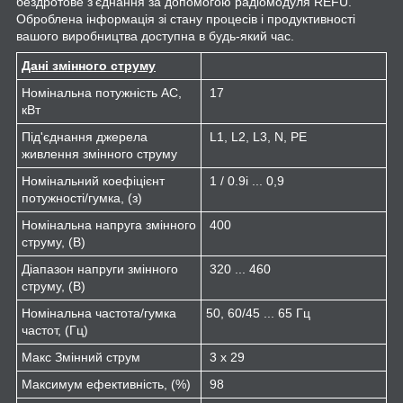
бездротове з'єднання за допомогою радіомодуля REFU.
Оброблена інформація зі стану процесів і продуктивності
вашого виробництва доступна в будь-який час.
Дані змінного струму
Номінальна потужність АС,
17
кВт
Під'єднання джерела
L1, L2, L3, N, PE
живлення змінного струму
Номінальний коефіцієнт
1 / 0.9i ... 0,9
потужності/гумка, (з)
Номінальна напруга змінного
400
струму, (В)
Діапазон напруги змінного
320 ... 460
струму, (В)
Номінальна частота/гумка
50, 60/45 ... 65 Гц
частот, (Гц)
Макс Змінний струм
3 х 29
Максимум ефективність, (%)
98