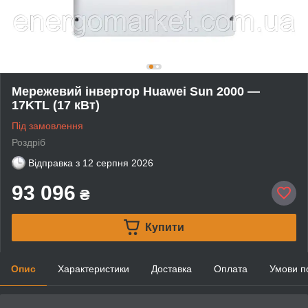
Мережевий інвертор Huawei Sun 2000 —
17KTL (17 кВт)
Під замовлення
Роздріб
Відправка з
12 серпня 2026
93 096
₴
Купити
Опис
Характеристики
Доставка
Оплата
Умови п