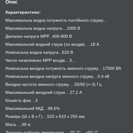
Опис
Характеристики:
Максимальна вхідна потужність постійного струму...
Максимальна вхідна напруга....1000 В
Діапазон напруги MPP...400-800 В
Максимальний вхідний струм (по входів).....18 А
Номінальна вхідна напруга...620 В
Число незалежних MPP входів....3...
Номінальна вихідна потужність змінного струму....17000 ВА
Номінальна вихідна напруга змінного струму....0,4 кВ
Вихідна частота змінного струму.....50/60 (+-3) Гц
Максимальний вихідний струм....27,2 А
Кількість фаз....3
Максимальний ККД....98,6%
Розміри (Ш х В х Г)....520 x 610 x 255 мм
Маса.....48 кг
Діапазон робочих температур....-25 °C... +60 °C