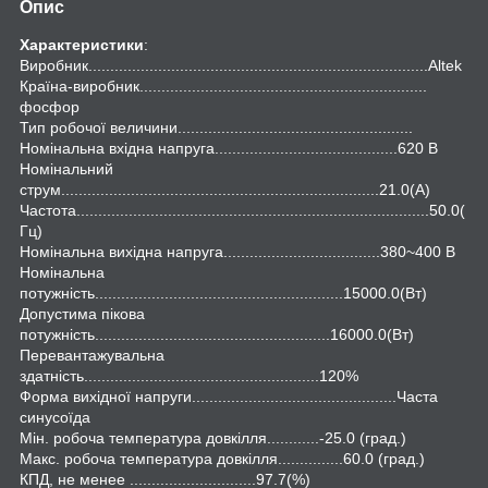
Опис
Характеристики
:
Виробник..............................................................................Altek
Країна-виробник..................................................................
фосфор
Тип робочої величини......................................................
Номінальна вхідна напруга..........................................620 B
Номінальний
струм.........................................................................21.0(А)
Частота.................................................................................50.0(
Гц)
Номінальна вихідна напруга....................................380~400 В
Номінальна
потужність.........................................................15000.0(Вт)
Допустима пікова
потужність......................................................16000.0(Вт)
Перевантажувальна
здатність......................................................120%
Форма вихідної напруги...............................................Часта
синусоїда
Мін. робоча температура довкілля............-25.0 (град.)
Макс. робоча температура довкілля...............60.0 (град.)
КПД, не менее .............................97.7(%)