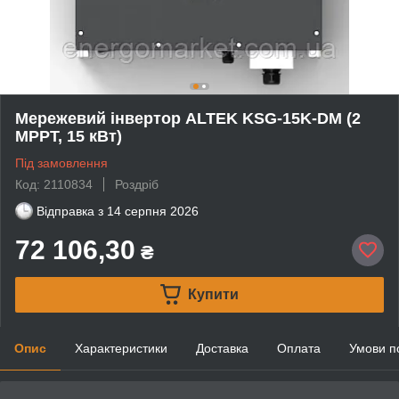
Мережевий інвертор ALTEK KSG-15K-DM (2
MPPT, 15 кВт)
Під замовлення
Код: 2110834
Роздріб
Відправка з
14 серпня 2026
72 106,30
₴
Купити
Опис
Характеристики
Доставка
Оплата
Умови п