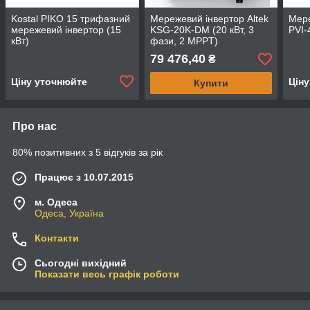
Kostal PIKO 15 трифазний
Мережевий інвертор Altek
Мере
мережевий інвертор (15
KSG-20K-DM (20 кВт, 3
PVI-
кВт)
фази, 2 MPPT)
79 476,40
₴
Ціну уточнюйте
Цін
Купити
Про нас
80% позитивних з 5 відгуків за рік
Працює з 10.07.2015
м. Одеса
Одеса, Україна
Контакти
Сьогодні вихідний
Показати весь графік роботи