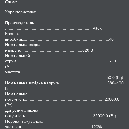
Опис
Характеристики:
Производитель
............................................................................Altek
Країна-
виробник...........................................................................48
Номінальна вхідна
напруга......................................................620 B
Номінальний
струм.................................................................................21.0
(А)
Частота
........................................................................................50.0 (Гц)
Номінальна вихідна напруга..........................................380~400
В
Номінальна
потужність.....................................................................20000.0
(Вт)
Допустима пікова
потужність...........................................................22000.0 (Вт)
Перевантажувальна
здатність............................................................120%