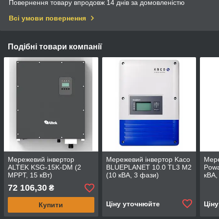
Повернення товару впродовж 14 днів за домовленістю
Всі умови повернення
Подібні товари компанії
Мережевий інвертор
Мережевий інвертор Kaco
Мере
ALTEK KSG-15K-DM (2
BLUEPLANET 10.0 TL3 M2
Powa
MPPT, 15 кВт)
(10 кВА, 3 фази)
кВА,
72 106,30
₴
Ціну уточнюйте
Цін
Купити