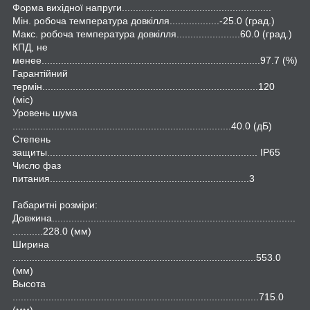
Форма вихідної напруги......................................................
Мін. робоча температура довкілля..................-25.0 (град.)
Макс. робоча температура довкілля.......................60.0 (град.)
КПД, не
менее...............................................................................97.7 (%)
Гарантійний
термін..............................................................................120
(міс)
Уровень шума
...............................................................................40.0 (дБ)
Степень
защиты............................................................................ IР65
Число фаз
питания........................................................................3
Габаритні розміри:
Довжина........................................................................................
...........228.0 (мм)
Ширина
........................................................................................553.0
(мм)
Высота
.........................................................................................715.0
(мм)