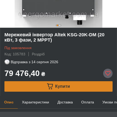
Мережевий інвертор Altek KSG-20K-DM (20
кВт, 3 фази, 2 MPPT)
Під замовлення
Код: 105783
Роздріб
Відправка з
14 серпня 2026
79 476,40
₴
Купити
Опис
Характеристики
Доставка
Оплата
Умови п