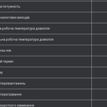
а потужність
аналогових виходів
а робоча температура довкілля
на робоча температура довкілля
енш ніж
ий термін
уму
д перевантажень
 перегрівання
д короткого замикання