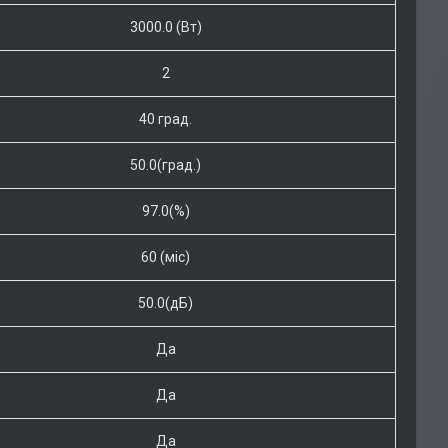
3000.0 (Вт)
2
40 град.
50.0(град.)
97.0(%)
60 (міс)
50.0(дБ)
Да
Да
Да