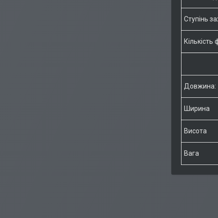
Ступінь за
Кількість
Довжина:
Ширина
Висота
Вага