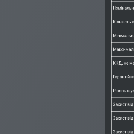
Номінальн
Кількість 
Мінімальн
Максималь
ККД, не м
Гарантійн
Рівень ш
Захист ві
Захист від
Захист ві