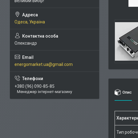
великий вибір!
Одеса, Україна
Олександр
energomarket.ua@gmail.com
+380 (96) 090-85-85
Менеджер інтернет-магазину
Опис
Характер
Тип робоч