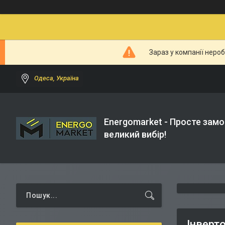
Зараз у компанії неро
Одеса, Україна
Energomarket - Просте замо
великий вибір!
Інверт