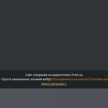
Сайт створений на маркетплейсі
Prom.ua
Energomarket - Просте замовлення, великий вибір! |
Поскаржитися на контент
|
Політика ко
Select Language
▼