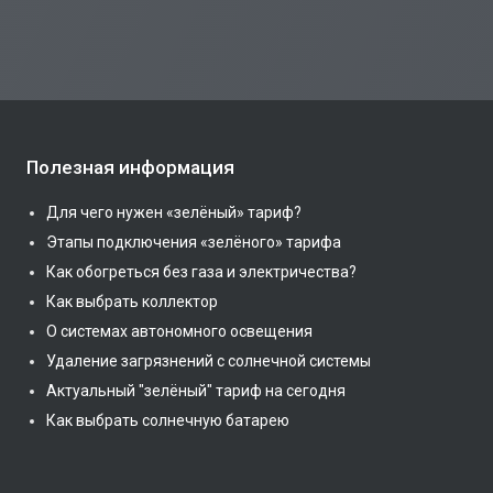
Полезная информация
Для чего нужен «зелёный» тариф?
Этапы подключения «зелёного» тарифа
Как обогреться без газа и электричества?
Как выбрать коллектор
О системах автономного освещения
Удаление загрязнений с солнечной системы
Актуальный "зелёный" тариф на сегодня
Как выбрать солнечную батарею