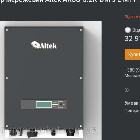
Під зам
Від
32 9
Купи
+380 (9
Менедже
поверн