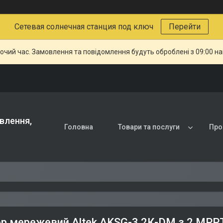
Сетевая солнечная станция под ключ
Перейти
бочий час. Замовлення та повідомлення будуть оброблені з 09:00 н
влення,
Головна
Товари та послуги
Про
ор мережевий Altek АKSG-3.2К-DM з 2 МРР