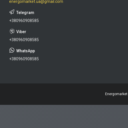
energomarket.ua@gmail.com
+380960908585
+380960908585
+380960908585