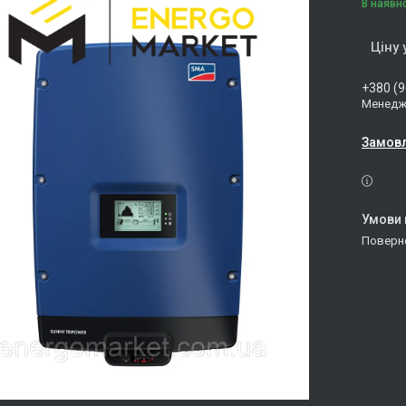
В наявн
Ціну
+380 (9
Менедже
Замовл
поверн