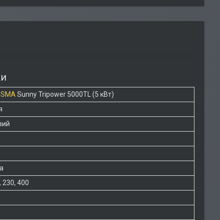
ки
р
SMA
Sunny Tripower 5000TL (5 кВт)
я
вий
а
, 230, 400