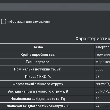
Інформація для замовлення
Характеристи
Назва
Інверто
Країна виробництва:
Германи
Тип інвертора:
Мереже
Номінальна потужність, Вт:
5000
Піковий ККД, %
98
Форма хвилі змінного струму
синусоїд
Вихідна напруга змінного струму, В
3 / N / PE
Номінальна вихідна частота, Гц
50
Діапазон вхідної постійної напруги, В
245-800