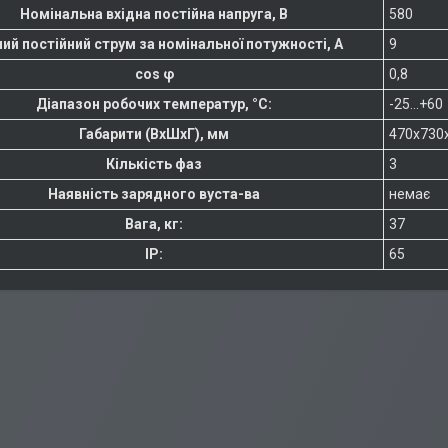
Номінальна вхідна постійна напруга, В
580
ний постійний струм за номінальної потужності, А
9
cos φ
0,8
Діапазон робочих температур, °C:
-25...+60
Габарити (ВхШхГ), мм
470х730
Кількість фаз
3
Наявність зарядного вуста-ва
немає
Вага, кг:
37
IP:
65