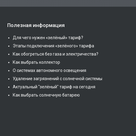
Полезная информация
Для чего нужен «зелёный» тариф?
Этапы подключения «зелёного» тарифа
Как обогреться без газа и электричества?
Как выбрать коллектор
О системах автономного освещения
Удаление загрязнений с солнечной системы
Актуальный "зелёный" тариф на сегодня
Как выбрать солнечную батарею