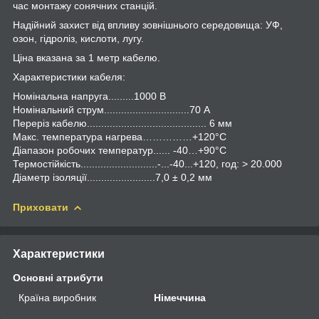
час монтажу сонячних станцій.
Надійний захист від впливу зовнішнього середовища: УФ,
озон, гідроліз, кислоти, лугу.
Ціна вказана за 1 метр кабелю.
Характеристики кабеля:
Номінальна напруга.........1000 В
Номінальний струм..............................70 А
Переріз кабелю.......................................... 6 мм
Макс. температура нагрева……………+120°С
Діапазон робочих температур...... -40…+90°С
Термостійкість...........................-...-40...+120, год: > 20.000
Діаметр ізоляції........................7,0 ± 0,2 мм
Приховати
Характеристики
Основні атрибути
Країна виробник
Німеччина