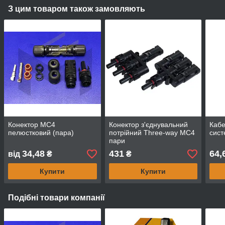
З цим товаром також замовляють
Конектор MC4
Конектор з'єднувальний
Кабе
пелюстковий (пара)
потрійний Three-way MC4
сист
пари
34,48
431
64,
від
₴
₴
Купити
Купити
Подібні товари компанії