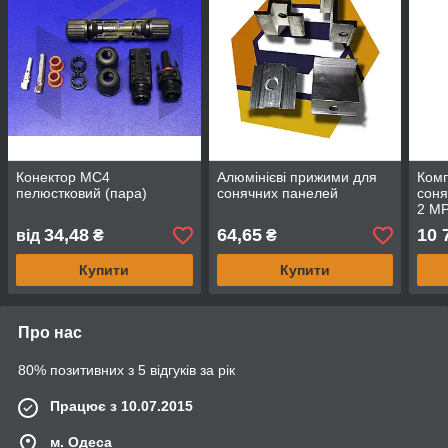
Конектор MC4
Алюмінієві прижими для
Комп
пелюстковий (пара)
сонячних панелей
соня
2 M
34,48
64,65
10 
від
₴
₴
Купити
Купити
Про нас
80% позитивних з 5 відгуків за рік
Працює з 10.07.2015
м. Одеса