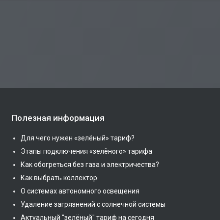
Полезная информация
Для чего нужен «зелёный» тариф?
Этапы подключения «зелёного» тарифа
Как обогреться без газа и электричества?
Как выбрать коллектор
О системах автономного освещения
Удаление загрязнений с солнечной системы
Актуальный "зелёный" тариф на сегодня