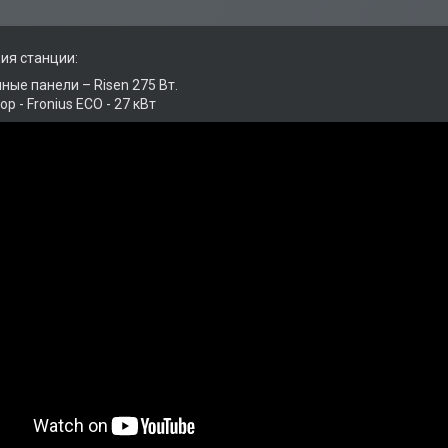
ия станции:
ные панели – Risen 275 Вт.
р - Fronius ECO - 27 кВт