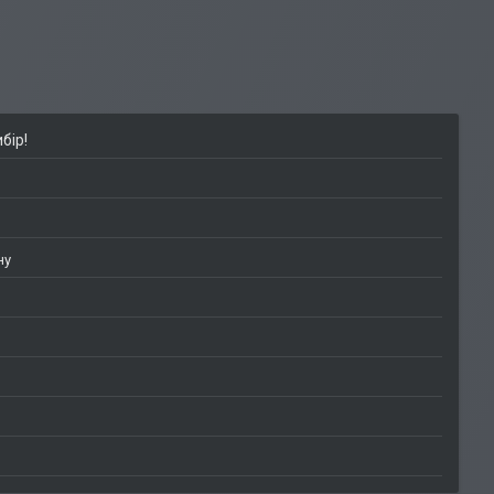
бір!
ну