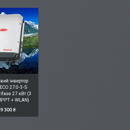
вий інвертор
 ECO 27.0-3-S
rifase 27 кВт (3
MPPT + WLAN)
9 300 ₴